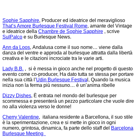
Sophie Sapphire
, Producer ed ideatrice del meraviglioso
That’s Amore Burlesque Festival Rome
, amante del Vintage
e ideatrice della
Chambre de Sophie Sapphire
, scrive
SulPalco
e su Burlesque News.
Ann da Loos
, Andalusa come il suo nome… viene dalla
danza del ventre e approda al burlesque attratta dalla libertà
creativa e le citazioni incrociate tra le varie arti.
Lady B.B.
, si è messa in gioco anche nel progetto di questo
evento come co-producer, Ha dato tutta se stessa per portare
nella sua città l’
Udin Burlesque Festiva
l, Quando la musica
inizia non la ferma più nessuno… è un’anima ribelle
Dizzy Dishes
, È entrata nel mondo del burlesque per
scommessa e presenterà un pezzo particolare che vuole dire
no alla violenza verso le donne!
Cherry Valentine
, italiana residente a Barcellona, il suo stile
è la sperimentazione, crea e si mette in gioco in
ogni
numero, grintosa, dinamica, fa parte dello staff del
Barcelona
Burlesque Meeting