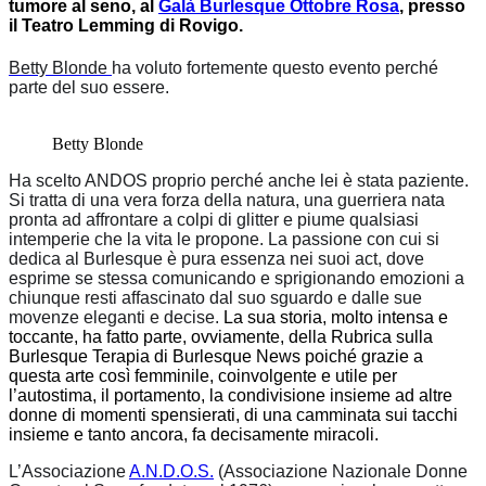
tumore al seno, al
Galà Burlesque Ottobre Rosa
, presso
il Teatro Lemming di Rovigo.
Betty Blonde
h
a voluto fortemente questo evento perché
parte del suo esser
e.
Betty Blonde
Ha scelto ANDOS proprio perché anche lei è stata paziente.
Si tratta di una vera forza della natura, una guerriera nata
pronta ad affrontare a colpi di glitter e piume qualsiasi
intemperie che la vita le propone.
La passione con cui si
dedica al Burlesque è pura essenza nei suoi act, dove
esprime se stessa comunicando e sprigionando emozioni a
chiunque resti affascinato dal suo sguardo e dalle sue
movenze eleganti e decise.
La sua storia, molto intensa e
toccante, ha fatto parte, ovviamente, della Rubrica sulla
Burlesque Terapia di Burlesque News poiché grazie a
questa arte così femminile, coinvolgente e utile per
l’autostima, il portamento, la condivisione insieme ad altre
donne di momenti spensierati, di una camminata sui tacchi
insieme e tanto ancora, fa decisamente miracoli.
L
’Associazione
A.N.D.O.S.
(Associazione Nazionale Donne