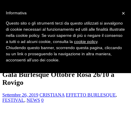
×
Informativa
HOME
CHI SIAMO
Questo sito o gli strumenti terzi da questo utilizzati si avvalgono
NEWS
di cookie necessari al funzionamento ed utili alle finalità illustrate
SERATE E SHOW
nella cookie policy. Se vuoi saperne di più o negare il consenso
FESTIVAL
INTERVISTE
a tutti o ad alcuni cookie, consulta la
cookie policy
.
VINTAGE
Chiudendo questo banner, scorrendo questa pagina, cliccando
RUBRICHE
su un link o proseguendo la navigazione in altra maniera,
EFFETTO BURLESQUE
acconsenti all’uso dei cookie.
CONTATTI
Galà Burlesque Ottobre Rosa 26/10 a
Rovigo
Settembre 26, 2019
CRISTIANA
EFFETTO BURLESQUE
,
FESTIVAL
,
NEWS
0