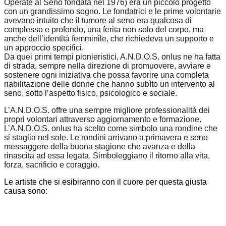
Operate al Seno
fondata nel 1976
) era un piccolo progetto
con un grandissimo sogno. Le fondatrici e le prime volontarie
avevano intuito che il tumore al seno
e
ra qualcosa di
complesso e profondo, una ferita non solo del corpo, ma
anche dell’identità femminile, che richiedeva un supporto e
un approccio specifici.
Da quei primi tempi pionieristici, A.N.D.O.S. onlus ne ha fatta
di strada, sempre nella direzione di promuovere, avviare e
sostenere ogni iniziativa che possa favorire una completa
riabilitazione delle donne che hanno subìto un intervento al
seno, sotto l’aspetto fisico, psicologico e sociale.
L’A.N.D.O.S. offre una sempre migliore professionali
tà
dei
propri volontari attraverso aggiornamento e formazione.
L’A.N.D.O.S. onlus ha scelto come simbolo una rondine che
si staglia nel sole. Le rondini arrivano a primavera e sono
messaggere della buona stagione che avanza e della
rinascita ad essa legata. Simboleggiano il ritorno alla vita,
forza, sacrificio e coraggio.
Le artiste che si esibiranno con il cuore per questa giusta
causa sono: