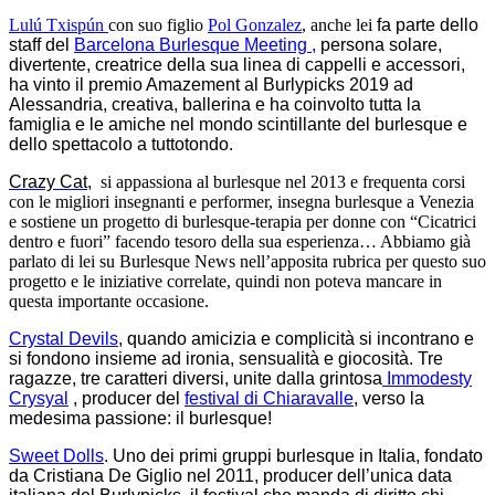
Lulú Txispún
con suo figlio
Pol Gonzalez
, anche lei
fa parte dello
staff del
Barcelona Burlesque Meeting ,
persona solare,
divertente, creatrice della sua linea di cappelli e accessori,
ha vinto il premio Amazement al Burlypicks 2019 ad
Alessandria, creativa, ballerina e ha coinvolto tutta la
famiglia e le amiche nel mondo scintillante del burlesque e
dello spettacolo a tuttotondo.
Crazy Ca
t,
si appassiona al burlesque nel 2013 e frequenta corsi
con le migliori insegnanti e performer, insegna burlesque a Venezia
e sostiene un progetto di burlesque-terapia per donne con “Cicatrici
dentro e fuori” facendo tesoro della sua esperienza… Abbiamo già
parlato di lei su Burlesque News nell’apposita rubrica per questo suo
progetto e le iniziative correlate, quindi non poteva mancare in
questa importante occasione.
Crystal Devils
, quando amicizia e complicità si incontrano e
si fondono insieme ad ironia, sensualità e giocosità. Tre
ragazze, tre caratteri diversi, unite dalla grintosa
Immodesty
Crysyal
, producer del
festival di Chiaravalle
, verso la
medesima passione: il burlesque!
Sweet Dolls
. Uno dei primi gruppi burlesque in Italia, fondato
da Cristiana De Giglio nel 2011, producer dell’unica data