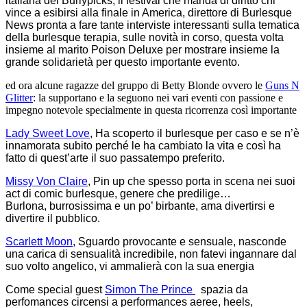
italiana del Burlypicks, il festival che manda di diritto chi
vince a esibirsi alla finale in America, direttore di Burlesque
News pronta a fare tante interviste interessanti sulla tematica
della burlesque terapia, sulle novità in corso, questa volta
insieme al marito Poison Deluxe per mostrare insieme la
grande solidarietà per questo importante evento.
ed ora alcune ragazze del gruppo di Betty Blonde ovvero le
Guns N
Glitter
: la supportano e la seguono nei vari eventi con passione e
impegno notevole specialmente in questa ricorrenza così importante
Lady Sweet Love
, Ha scoperto il burlesque per caso e se n’è
innamorata subito perché le ha cambiato la vita e così ha
fatto di quest’arte il suo passatempo preferito.
Missy Von Claire
, Pin up che spesso porta in scena nei suoi
act di comic burlesque, genere che predilige…
Burlona, burrosissima e un po’ birbante, ama divertirsi e
divertire il pubblico.
Scarlett Moon
, Sguardo provocante e sensuale, nasconde
una carica di sensualità incredibile, non fatevi ingannare dal
suo volto angelico, vi ammalierà con la sua energia
Come special guest
Simon The Prince
spazia da
perfomances circensi a performances aeree, heels,