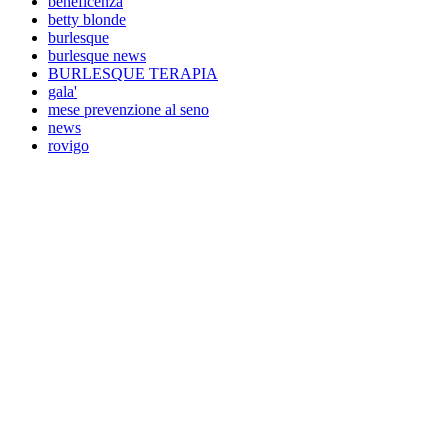
beneficenza
betty blonde
burlesque
burlesque news
BURLESQUE TERAPIA
gala'
mese prevenzione al seno
news
rovigo