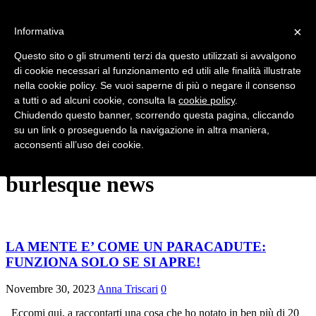
×
Informativa
HOME
CHI SIAMO
Questo sito o gli strumenti terzi da questo utilizzati si avvalgono
NEWS
di cookie necessari al funzionamento ed utili alle finalità illustrate
SERATE E SHOW
nella cookie policy. Se vuoi saperne di più o negare il consenso
FESTIVAL
INTERVISTE
a tutti o ad alcuni cookie, consulta la
cookie policy
.
VINTAGE
Chiudendo questo banner, scorrendo questa pagina, cliccando
RUBRICHE
su un link o proseguendo la navigazione in altra maniera,
EFFETTO BURLESQUE
acconsenti all’uso dei cookie.
CONTATTI
burlesque news
LA MENTE E’ COME UN PARACADUTE:
FUNZIONA SOLO SE SI APRE!
Novembre 30, 2023
Anna Triscari
0
Eccomi qui, a raccontarti una cosa che ho notato in ben più di 20