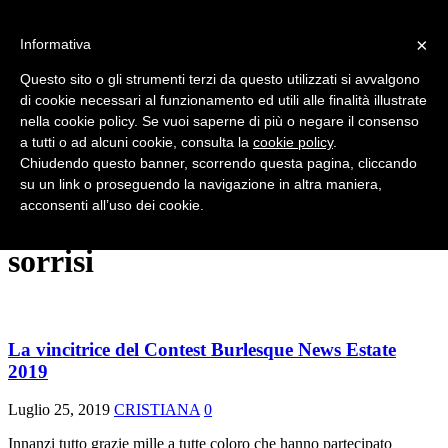
×
Informativa
HOME
CHI SIAMO
Questo sito o gli strumenti terzi da questo utilizzati si avvalgono
NEWS
di cookie necessari al funzionamento ed utili alle finalità illustrate
SERATE E SHOW
nella cookie policy. Se vuoi saperne di più o negare il consenso
FESTIVAL
INTERVISTE
a tutti o ad alcuni cookie, consulta la
cookie policy
.
VINTAGE
Chiudendo questo banner, scorrendo questa pagina, cliccando
RUBRICHE
su un link o proseguendo la navigazione in altra maniera,
EFFETTO BURLESQUE
acconsenti all’uso dei cookie.
CONTATTI
sorrisi
La vincitrice del Contest Burlesque News Estate
2019
Luglio 25, 2019
CRISTIANA
0
Innanzi tutto grazie mille a tutte coloro che hanno partecipato