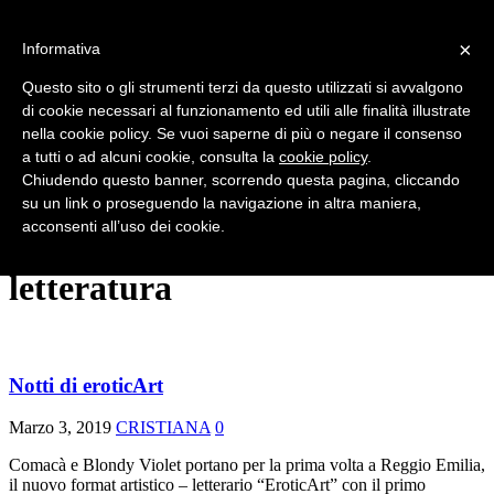
×
Informativa
HOME
CHI SIAMO
Questo sito o gli strumenti terzi da questo utilizzati si avvalgono
NEWS
di cookie necessari al funzionamento ed utili alle finalità illustrate
SERATE E SHOW
nella cookie policy. Se vuoi saperne di più o negare il consenso
FESTIVAL
INTERVISTE
a tutti o ad alcuni cookie, consulta la
cookie policy
.
VINTAGE
Chiudendo questo banner, scorrendo questa pagina, cliccando
RUBRICHE
su un link o proseguendo la navigazione in altra maniera,
EFFETTO BURLESQUE
acconsenti all’uso dei cookie.
CONTATTI
letteratura
Notti di eroticArt
Marzo 3, 2019
CRISTIANA
0
Comacà e Blondy Violet portano per la prima volta a Reggio Emilia,
il nuovo format artistico – letterario “EroticArt” con il primo