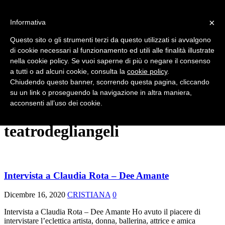
×
Informativa
HOME
CHI SIAMO
Questo sito o gli strumenti terzi da questo utilizzati si avvalgono
NEWS
di cookie necessari al funzionamento ed utili alle finalità illustrate
SERATE E SHOW
nella cookie policy. Se vuoi saperne di più o negare il consenso
FESTIVAL
INTERVISTE
a tutti o ad alcuni cookie, consulta la
cookie policy
.
VINTAGE
Chiudendo questo banner, scorrendo questa pagina, cliccando
RUBRICHE
su un link o proseguendo la navigazione in altra maniera,
EFFETTO BURLESQUE
acconsenti all’uso dei cookie.
CONTATTI
teatrodegliangeli
Intervista a Claudia Rota – Dee Amante
Dicembre 16, 2020
CRISTIANA
0
Intervista a Claudia Rota – Dee Amante Ho avuto il piacere di
intervistare l’eclettica artista, donna, ballerina, attrice e amica