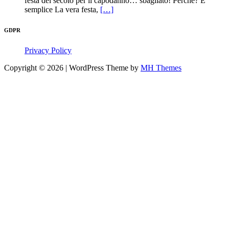
festa del secolo per il capodanno… sbagliato! Perché? E’
semplice La vera festa,
[…]
GDPR
Privacy Policy
Copyright © 2026 | WordPress Theme by
MH Themes