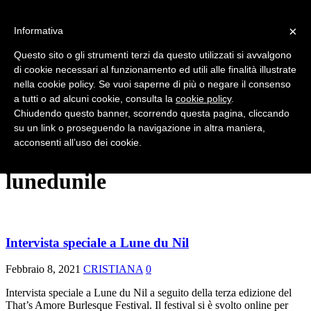
×
Informativa
HOME
CHI SIAMO
Questo sito o gli strumenti terzi da questo utilizzati si avvalgono
NEWS
di cookie necessari al funzionamento ed utili alle finalità illustrate
SERATE E SHOW
nella cookie policy. Se vuoi saperne di più o negare il consenso
FESTIVAL
INTERVISTE
a tutti o ad alcuni cookie, consulta la
cookie policy
.
VINTAGE
Chiudendo questo banner, scorrendo questa pagina, cliccando
RUBRICHE
su un link o proseguendo la navigazione in altra maniera,
EFFETTO BURLESQUE
acconsenti all’uso dei cookie.
CONTATTI
lunedunile
Intervista speciale a Lune du Nil
Febbraio 8, 2021
CRISTIANA
0
Intervista speciale a Lune du Nil a seguito della terza edizione del
That’s Amore Burlesque Festival. Il festival si è svolto online per