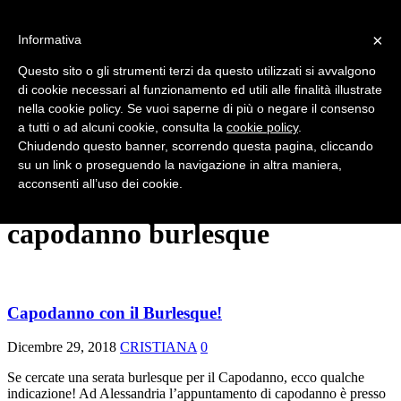
×
Informativa
HOME
CHI SIAMO
Questo sito o gli strumenti terzi da questo utilizzati si avvalgono
NEWS
di cookie necessari al funzionamento ed utili alle finalità illustrate
SERATE E SHOW
nella cookie policy. Se vuoi saperne di più o negare il consenso
FESTIVAL
INTERVISTE
a tutti o ad alcuni cookie, consulta la
cookie policy
.
VINTAGE
Chiudendo questo banner, scorrendo questa pagina, cliccando
RUBRICHE
su un link o proseguendo la navigazione in altra maniera,
EFFETTO BURLESQUE
acconsenti all’uso dei cookie.
CONTATTI
capodanno burlesque
Capodanno con il Burlesque!
Dicembre 29, 2018
CRISTIANA
0
Se cercate una serata burlesque per il Capodanno, ecco qualche
indicazione! Ad Alessandria l’appuntamento di capodanno è presso