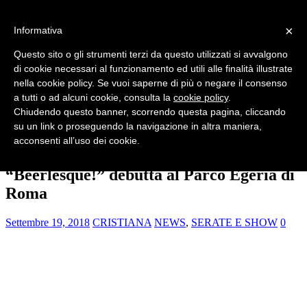
×
Informativa
HOME
CHI SIAMO
Questo sito o gli strumenti terzi da questo utilizzati si avvalgono
NEWS
di cookie necessari al funzionamento ed utili alle finalità illustrate
SERATE E SHOW
nella cookie policy. Se vuoi saperne di più o negare il consenso
FESTIVAL
INTERVISTE
a tutti o ad alcuni cookie, consulta la
cookie policy
.
VINTAGE
Chiudendo questo banner, scorrendo questa pagina, cliccando
RUBRICHE
su un link o proseguendo la navigazione in altra maniera,
EFFETTO BURLESQUE
acconsenti all’uso dei cookie.
CONTATTI
“Beerlesque!” debutta al Parco Egeria di
Roma
Settembre 19, 2018
CRISTIANA
NEWS
,
SERATE E SHOW
0