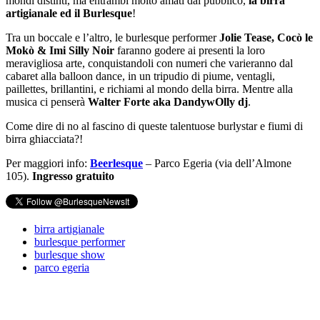
mondi distinti, ma entrambi molto amati dal pubblico,
la birra
artigianale ed il Burlesque
!
Tra un boccale e l’altro, le burlesque performer
Jolie Tease, Cocò le
Mokò & Imi Silly Noir
faranno godere ai presenti la loro
meravigliosa arte, conquistandoli con numeri che varieranno dal
cabaret alla balloon dance, in un tripudio di piume, ventagli,
paillettes, brillantini, e richiami al mondo della birra. Mentre alla
musica ci penserà
Walter Forte aka DandywOlly dj
.
Come dire di no al fascino di queste talentuose burlystar e fiumi di
birra ghiacciata?!
Per maggiori info:
Beerlesque
– Parco Egeria (via dell’Almone
105).
Ingresso gratuito
birra artigianale
burlesque performer
burlesque show
parco egeria